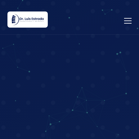
8213
3906
7757
León